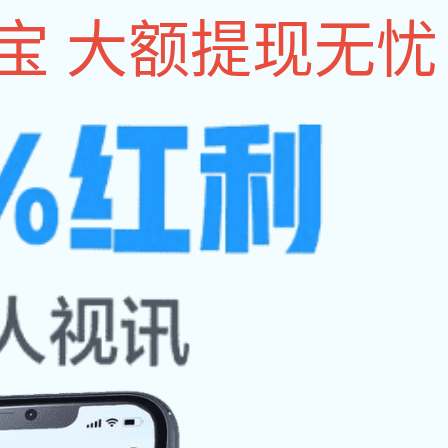
English
立即搜索
美彩国际 资讯
联系美彩国际
认证。