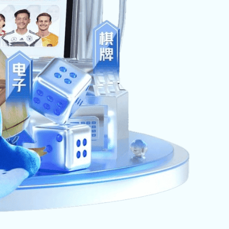
联系方式
ngcc999@126.com
美彩国际: 0319-5287050
美彩国际: 0319-5078118
美彩国际: 13930918022（销售—
宋总）