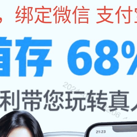
际
关于美彩国际
产品中心
美彩国际:
制造能力
了TS16949、ISO14001等国际质量、环境体系
胜谋发展。连杆精锻件和连杆总成性能、质量达到国际先进水平。