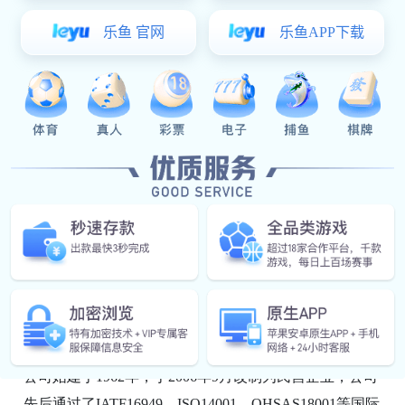
相关产品
在线留言
曲柄连杆机构是发动机的主要运动机构。其功用是将活
塞的往复运动转变为曲轴的旋转运动，同时将作用于活
塞上的力转变为曲轴对外输出的转矩，以驱动汽车车轮
转动。曲柄连杆机构由活塞组、连杆组和曲轴、飞轮组
等零部件组成。
南宫市美彩国际·(中国区) - 官网 - pgmc是国家专精特新
“小巨人”企业、高新技术企业、河北省科技型企业，河
北省汽车连杆专业生产厂家，公司位于河北省南宫市经
开区大庆街。
公司始建于1962年，于2006年9月改制为民营企业，公司
先后通过了IATF16949、ISO14001、OHSAS18001等国际