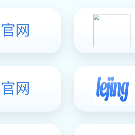
长城标配2.0胀断连杆总成