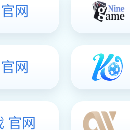
产品中心
制造能力
胀断连杆
发明专利
平切连杆
生产及工艺设备
连杆锻件
检测手段
其它产品
网站二维码
微信二维码