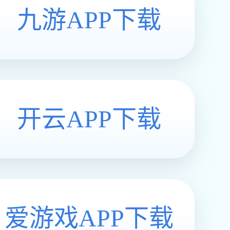
联系方式
美彩国际: ngcc999@126.com
0319-5287050
美彩国际: 0319-5078118
13930918022（销售—宋总）
15231955333（销售—张部长）
美彩国际: usedtop.com
河北省南宫市工业区大庆街
SEO标签