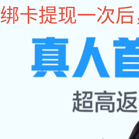
美彩国际
ngcc999@126.com
0086-0319-5287050
产品详情
网站美彩国际